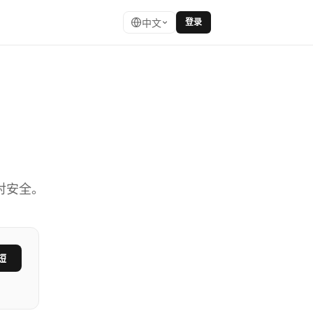
中文
登录
成短链接， 毫
对安全。
短