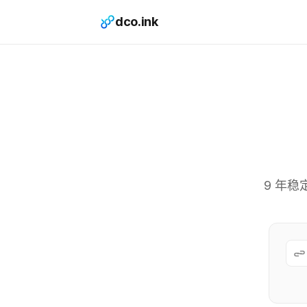
dco.ink
9 年